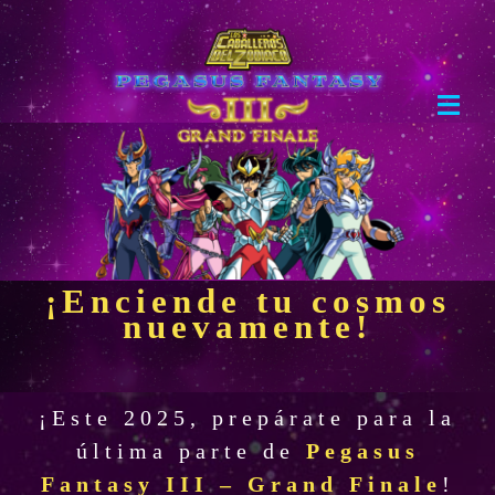
Skip
to
content
Toggl
Navig
Home
Evento
¡Enciende tu cosmos
Boletos
nuevamente!
Mercancía
¡Este 2025, prepárate para la
última parte de
Pegasus
Fantasy III – Grand Finale
!