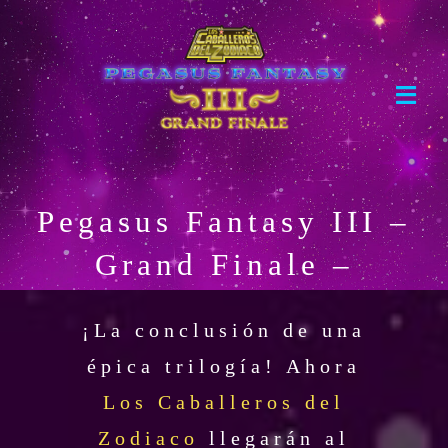
Skip
to
content
Toggl
Navig
Home
Pegasus Fantasy III –
Evento
Grand Finale –
Boletos
Mercancía
¡La conclusión de una
épica trilogía! Ahora
Los Caballeros del
Zodiaco
llegarán al