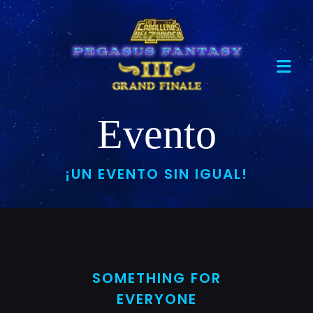
Skip
to
content
Toggl
Navig
Home
Evento
Evento
¡UN EVENTO SIN IGUAL!
Boletos
Mercancía
SOMETHING FOR
EVERYONE